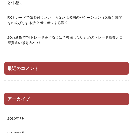
と対処法
FXトレードで気を付けたい！あなたは各国のバケーション（休暇）期間
をのんびりする派？ポジポジする派？
20万通貨でFXトレードをするには？後悔しないためのトレード枚数と口
座資金の考え方3つ！
最近のコメント
アーカイブ
2020年9月
2020年8月