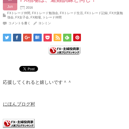
Jun
2016
FXトレード仲間
,
FXトレード勉強会
,
FXトレード生活
,
FXトレード記録
,
FX大阪勉
強会
,
FX女子会
,
FX相場
,
トレード仲間
コメントを書く
ヨシミン
応援してくれると嬉しいです＾＾
にほんブログ村