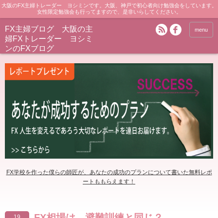
大阪のFX主婦トレーダー ヨシミンです。大阪、神戸で初心者向け勉強会をしています。
女性限定勉強会も行ってますので、是非いらしてください。
FX主婦ブログ 大阪の主
menu
婦FXトレーダー ヨシミ
ンのFXブログ
FX学校を作った僕らの師匠が、あなたの成功のプランについて書いた無料レポ
ートももらえます！
FX相場は、避難訓練と同じ？
19