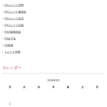
FXトレード仲間
FXトレード勉強会
FXトレード生活
FXトレード記録
FX大阪勉強会
FX女子会
FX相場
トレード仲間
カレンダー
2026年8月
月
火
水
木
金
土
日
1