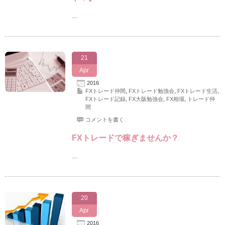
…
21
Apr
2016
FXトレード仲間
,
FXトレード勉強会
,
FXトレード生活
,
FXトレード記録
,
FX大阪勉強会
,
FX相場
,
トレード仲
間
コメントを書く
FXトレードで稼ぎませんか？
…
20
Apr
2016