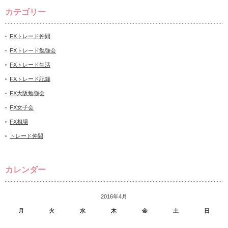
カテゴリー
FXトレード仲間
FXトレード勉強会
FXトレード生活
FXトレード記録
FX大阪勉強会
FX女子会
FX相場
トレード仲間
カレンダー
2016年4月
月
火
水
木
金
土
日