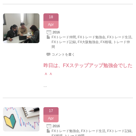
18
Apr
2016
FXトレード仲間
,
FXトレード勉強会
,
FXトレード生活
,
FXトレード記録
,
FX大阪勉強会
,
FX相場
,
トレード仲
間
コメントを書く
昨日は、FXステップアップ勉強会でした
＾＾
…
17
Apr
2016
FXトレード勉強会
,
FXトレード生活
,
FXトレード記録
,
FX相場
,
トレード仲間