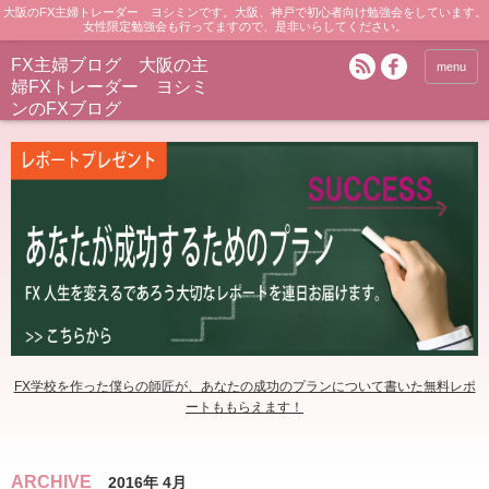
大阪のFX主婦トレーダー ヨシミンです。大阪、神戸で初心者向け勉強会をしています。
女性限定勉強会も行ってますので、是非いらしてください。
FX主婦ブログ 大阪の主
menu
婦FXトレーダー ヨシミ
ンのFXブログ
FX学校を作った僕らの師匠が、あなたの成功のプランについて書いた無料レポ
ートももらえます！
ARCHIVE
2016年 4月