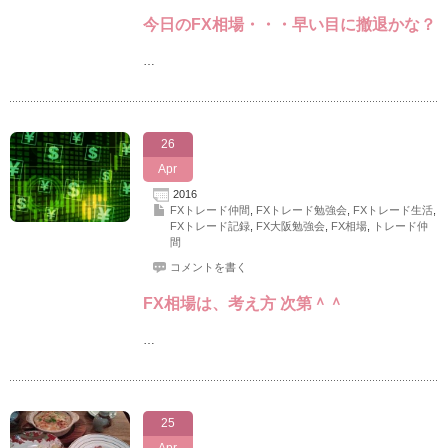
今日のFX相場・・・早い目に撤退かな？
…
26
Apr
2016
FXトレード仲間
,
FXトレード勉強会
,
FXトレード生活
,
FXトレード記録
,
FX大阪勉強会
,
FX相場
,
トレード仲
間
コメントを書く
FX相場は、考え方 次第＾＾
…
25