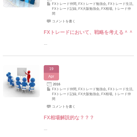
FXトレード仲間
,
FXトレード勉強会
,
FXトレード生活
,
FXトレード記録
,
FX大阪勉強会
,
FX相場
,
トレード仲
間
コメントを書く
FXトレードにおいて、戦略を考える＾＾
…
19
Apr
2016
FXトレード仲間
,
FXトレード勉強会
,
FXトレード生活
,
FXトレード記録
,
FX大阪勉強会
,
FX相場
,
トレード仲
間
コメントを書く
FX相場解説的な？？？
…