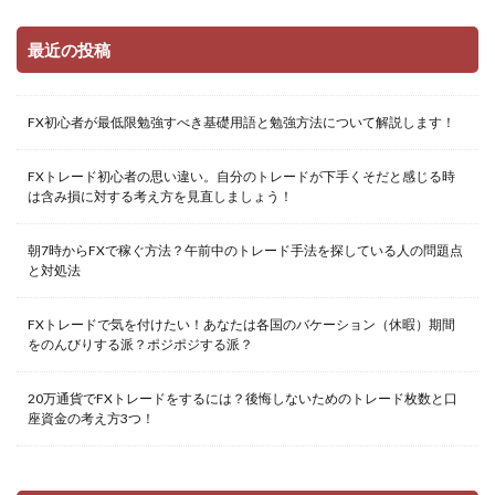
最近の投稿
FX初心者が最低限勉強すべき基礎用語と勉強方法について解説します！
FXトレード初心者の思い違い。自分のトレードが下手くそだと感じる時
は含み損に対する考え方を見直しましょう！
朝7時からFXで稼ぐ方法？午前中のトレード手法を探している人の問題点
と対処法
FXトレードで気を付けたい！あなたは各国のバケーション（休暇）期間
をのんびりする派？ポジポジする派？
20万通貨でFXトレードをするには？後悔しないためのトレード枚数と口
座資金の考え方3つ！