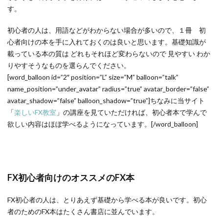
す。
初心者の人は、用語などがわからない場合が多いので、１冊 初
心者向けの本を手に入れておくのは良いと思います。基礎知識が
載っている本の質は どれもそれほど変わらないので 見やすい わか
りやすそうなものを選らんでください。
[word_balloon id=”2″ position=”L” size=”M” balloon=”talk”
name_position=”under_avatar” radius=”true” avatar_border=”false”
avatar_shadow=”false” balloon_shadow=”true”]ちなみに当サイト
「
楽しいFX教室
」の講座を見ていただければ、初心者本で学んで
欲しい内容はほぼ学べるようになっています。[/word_balloon]
FX初心者向けのオススメのFX本
FX初心者の人は、とりあえず基礎から学べる本が良いです。初心
者のためのFX本はたくさん書店に並んでいます。