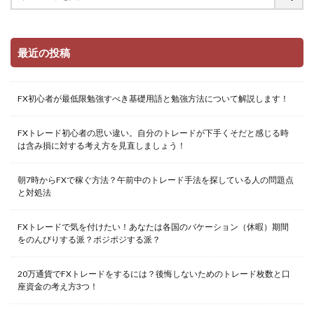
最近の投稿
FX初心者が最低限勉強すべき基礎用語と勉強方法について解説します！
FXトレード初心者の思い違い。自分のトレードが下手くそだと感じる時
は含み損に対する考え方を見直しましょう！
朝7時からFXで稼ぐ方法？午前中のトレード手法を探している人の問題点
と対処法
FXトレードで気を付けたい！あなたは各国のバケーション（休暇）期間
をのんびりする派？ポジポジする派？
20万通貨でFXトレードをするには？後悔しないためのトレード枚数と口
座資金の考え方3つ！