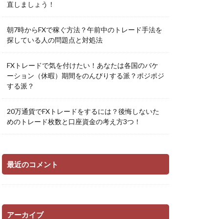
直しましょう！
朝7時からFXで稼ぐ方法？午前中のトレード手法を
探している人の問題点と対処法
FXトレードで気を付けたい！あなたは各国のバケ
ーション（休暇）期間をのんびりする派？ポジポジ
する派？
20万通貨でFXトレードをするには？後悔しないた
めのトレード枚数と口座資金の考え方3つ！
最近のコメント
アーカイブ