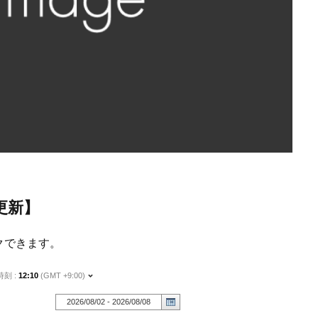
更新】
クできます。