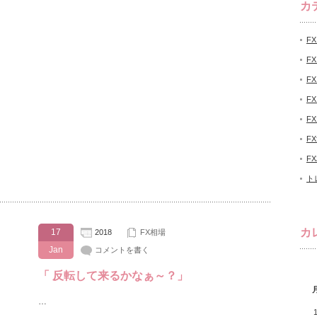
カ
F
F
F
F
F
F
F
ト
カ
17
2018
FX相場
Jan
コメントを書く
「 反転して来るかなぁ～？」
…