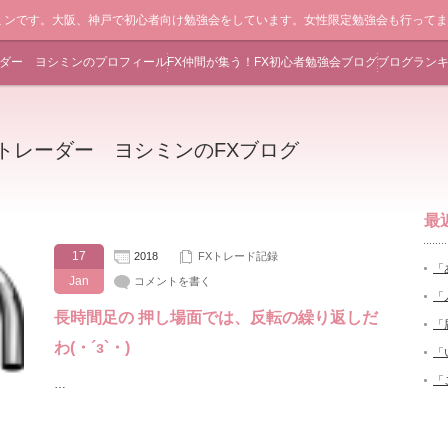
ミンです。大阪、神戸で初心者向け勉強会をしています。女性限定勉強会も行って
ーダー ヨシミンのプロフィール
FX仲間が集う！FX初心者勉強会ブログ
ブログラン
Xトレーダー ヨシミンのFXブログ
最
17
2018
FXトレード記録
「
Jan
コメントを書く
「
長時間足の 押し場面では、反転の繰り返しだ
「
わ(・´з`・)
「
「
…