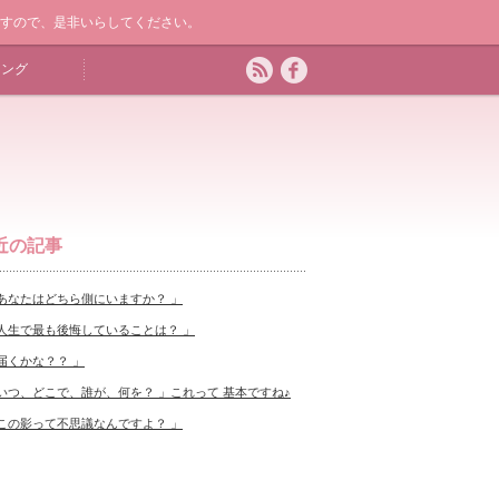
ますので、是非いらしてください。
キング
近の記事
あなたはどちら側にいますか？ 」
人生で最も後悔していることは？ 」
届くかな？？ 」
いつ、どこで、誰が、何を？ 」これって 基本ですね♪
この影って不思議なんですよ？ 」