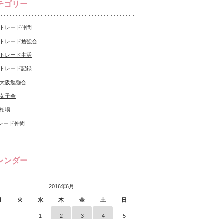
テゴリー
Xトレード仲間
Xトレード勉強会
Xトレード生活
Xトレード記録
X大阪勉強会
X女子会
X相場
レード仲間
レンダー
2016年6月
月
火
水
木
金
土
日
1
2
3
4
5