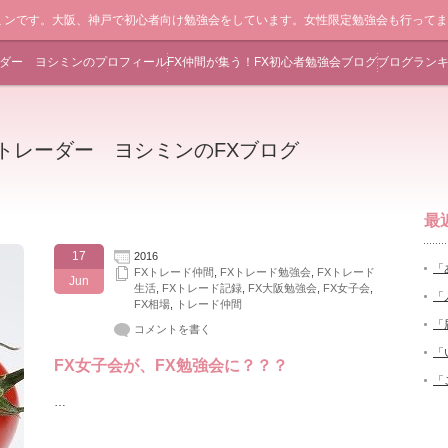
ミンです。大阪、神戸で初心者向け勉強会をしています。女性限定勉強会も行って
ーダー ヨシミンのプロフィール
FX仲間が集う！FX初心者勉強会ブログ
ブログラン
Xトレーダー ヨシミンのFXブログ
最
17
2016
「
FXトレード仲間
,
FXトレード勉強会
,
FXトレード
Jun
生活
,
FXトレード記録
,
FX大阪勉強会
,
FX女子会
,
「
FX相場
,
トレード仲間
「
コメントを書く
「
FX女子会が、FX勉強会に？？？
「
…