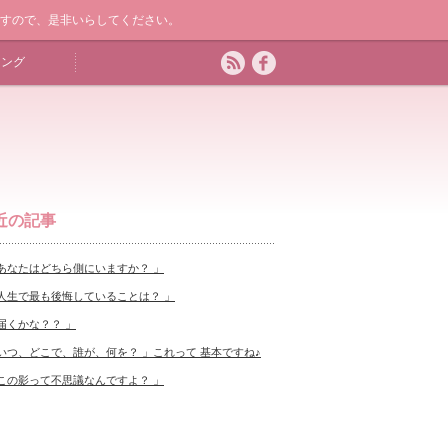
ますので、是非いらしてください。
キング
近の記事
あなたはどちら側にいますか？ 」
人生で最も後悔していることは？ 」
届くかな？？ 」
いつ、どこで、誰が、何を？ 」これって 基本ですね♪
この影って不思議なんですよ？ 」